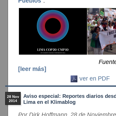
Pueblos
”.
Fuente
[leer más]
ver en PDF
Aviso especial: Reportes diarios des
28 Nov
2014
Lima en el Klimablog
Por Dirk Hoffmann, 28 de Noviembr